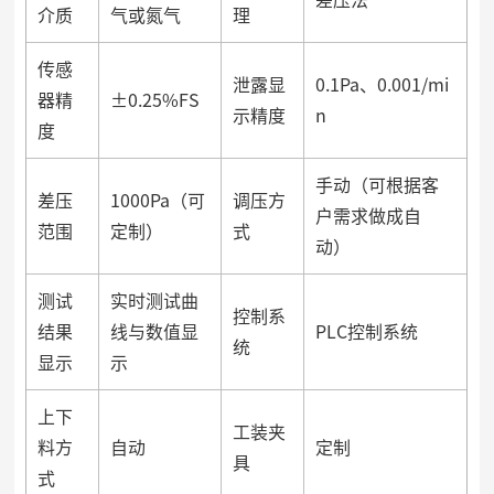
介质
气或氮气
理
传感
泄露显
0.1Pa、0.001/mi
器精
±0.25%FS
示精度
n
度
手动（可根据客
差压
1000Pa（可
调压方
户需求做成自
范围
定制）
式
动）
测试
实时测试曲
控制系
结果
线与数值显
PLC控制系统
统
显示
示
上下
工装夹
料方
自动
定制
具
式