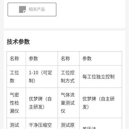
相关产品
技术参数
名称
参数
名称
参数
工位
1-10（可定
工位控
每工位独立控制
数
制）
制方式
气密
气体流
优梦牌（自
优梦牌（自主研
性检
量测试
主研发）
发）
漏仪
仪
测试
干净压缩空
测试原
差压法