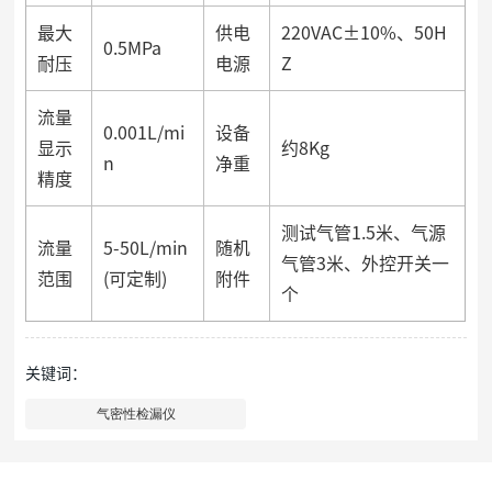
最大
供电
220VAC±10%、50H
0.5MPa
耐压
电源
Z
流量
0.001L/mi
设备
显示
约8Kg
n
净重
精度
测试气管1.5米、气源
流量
5-50L/min
随机
气管3米、外控开关一
范围
(可定制)
附件
个
关键词：
气密性检漏仪