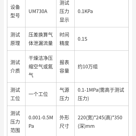
测试
设备
UM730A
压力
0.1KPa
型号
显示
测试
压差换算气
时间
0.1S
原理
体泄漏流量
精度
干燥洁净压
测试
报表
缩空气或氮
约10万组
介质
容量
气
测试
气源
0.1-1MPa(需高于测试
一个工位
工位
压力
压力)
测试
0.001-0.5M
外形
220(宽)*245(高)*350
压力
Pa
尺寸
(深)mm
范围