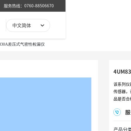
服务热线：0760-88506670
们
中文简体
English
M830A差压式气密性检漏仪
中文简体
4UM
该系列仪
传感器，
品是否合
服
产品分