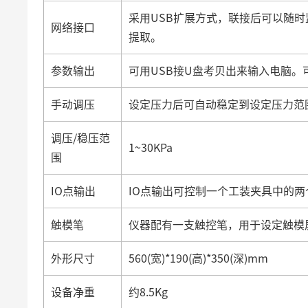
采用USB扩展方式，联接后可以随
网络接口
提取。
参数输出
可用USB接U盘考贝出来输入电脑。
手动调压
设定压力后可自动稳定到设定压力范
调压/稳压范
1~30KPa
围
IO点输出
IO点输出可控制一个工装夹具中的两
触模笔
仪器配有一支触控笔，用于设定触模
外形尺寸
560(宽)*190(高)*350(深)mm
设备净重
约8.5Kg