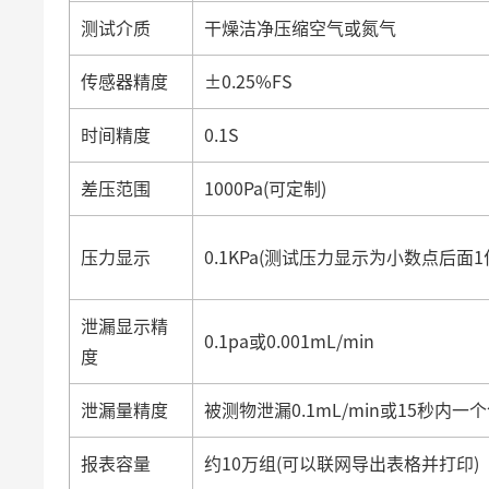
测试介质
干燥洁净压缩空气或氮气
传感器精度
±0.25%FS
时间精度
0.1S
差压范围
1000Pa(可定制)
压力显示
0.1KPa(测试压力显示为小数点后面1
泄漏显示精
0.1pa或0.001mL/min
度
泄漏量精度
被测物泄漏0.1mL/min或15秒内
报表容量
约10万组(可以联网导出表格并打印)