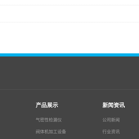
产品展示
新闻资讯
气密性检漏仪
公司新闻
阀体机加工设备
行业资讯