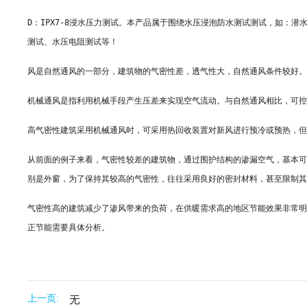
D：IPX7-8浸水压力测试。本产品属于围绕水压浸泡防水测试测试，如：
测试、水压电阻测试等！
风是自然通风的一部分，建筑物的气密性差，透气性大，自然通风条件较好
机械通风是指利用机械手段产生压差来实现空气流动。与自然通风相比，可
高气密性建筑采用机械通风时，可采用热回收装置对新风进行预冷或预热，
从前面的例子来看，气密性较差的建筑物，通过围护结构的渗漏空气，基本
别是外窗，为了保持其较高的气密性，往往采用良好的密封材料，甚至限制
气密性高的建筑减少了渗风带来的负荷，在供暖需求高的地区节能效果非常
正节能需要具体分析。
上一页:
无