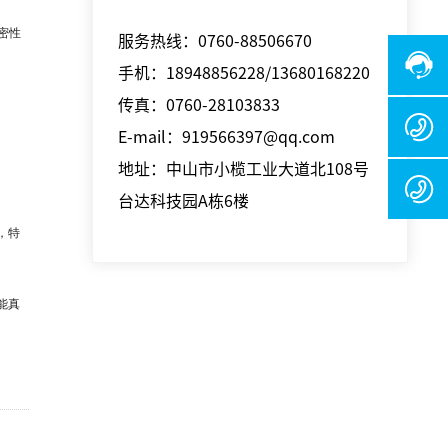
密性
服务热线：
0760-88506670
手机：
18948856228
/
13680168220
传真：
0760-28103833
E-mail：
919566397@qq.com
。
地址：中山市小榄工业大道北108号
台达科技园A栋6楼
，特
能真